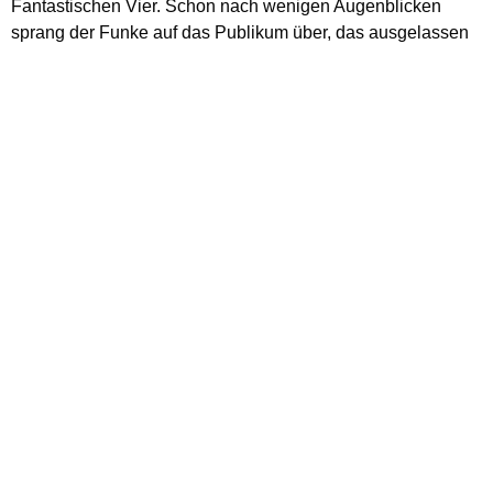
Fantastischen Vier. Schon nach wenigen Augenblicken
sprang der Funke auf das Publikum über, das ausgelassen
applaudierte. Benjamin Heil konnte umfangreich auf
musikalische Talente seiner Schule bauen, so dass etwa die
Reihen im Saxophon oder bei den Gitarren voll besetzt
waren und beim Bass und den Percussions sich die Schüler
immer wieder abwechselten. Besonders eindrücklich
präsentierten sich mehrere Solisten sowie die drei
Sängerinnen und zwei Sänger, die mit ihren aktuellen
Songs auch die jugendlichen Besucher erreichten. In der
Pause verwöhnte die SMV mit leckeren Snacks und
Getränken das Publikum.
Den zweiten Konzertteil gestaltete die Big Band von St.
Ursula mit eher klassischem Big-Band-Repertoire, aus dem
etwa die Filmmusik zu „Mission Impossible“ mit ihrem 5/4-
Takt herausragte. Stimmungsvolle Stücke von Miles Davis
oder Count Basie wurden vervollständigt von Duke
Ellingtons „Satin Doll“, bei dem die Musikreferendarin