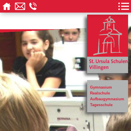
Gymnasium
Realschule
Aufbaugymnasium
Tagesschule