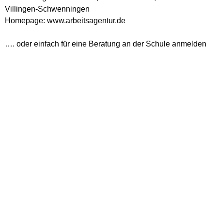
Villingen-Schwenningen
Homepage: www.arbeitsagentur.de
…. oder einfach für eine Beratung an der Schule anmelden
Hinweise zur Berufsberatung am Gymnasium
(PDF Datei - 362 KB)
Berufsorientierung an der
Realschule