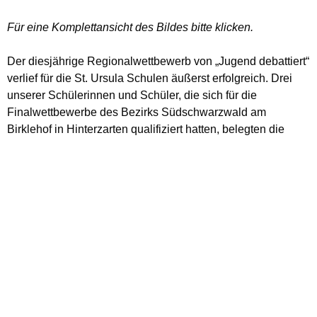
Für eine Komplettansicht des Bildes bitte klicken.
Der diesjährige Regionalwettbewerb von „Jugend debattiert“
verlief für die St. Ursula Schulen äußerst erfolgreich. Drei
unserer Schülerinnen und Schüler, die sich für die
Finalwettbewerbe des Bezirks Südschwarzwald am
Birklehof in Hinterzarten qualifiziert hatten, belegten die
vorderen Plätze.
Zara Baumeister (Klasse 9 Ga) erreichte in der Altersgruppe
I (Sekundarstufe I) den zweiten Platz. In der Altersgruppe II
machten der Regionalsieger Finn Krebs und Samuel Kleijn
(beide Kursstufe 2) den ersten Platz unter sich aus. Alle drei
Schülerinnen und Schüler haben sich damit für das
Landesfinale qualifiziert, das am letzten Unterrichtstag vor
den Osterferien in Stuttgart stattfinden wird. Ein toller Erfolg!
Neben ihnen gratuliert die gesamte Schulgemeinschaft von
St. Ursula auch Josefien Schalkers (8 Gb) zu ihrem 5. Platz