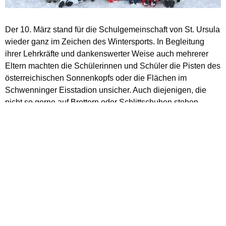
Der 10. März stand für die Schulgemeinschaft von St. Ursula
wieder ganz im Zeichen des Wintersports. In Begleitung
ihrer Lehrkräfte und dankenswerter Weise auch mehrerer
Eltern machten die Schülerinnen und Schüler die Pisten des
österreichischen Sonnenkopfs oder die Flächen im
Schwenninger Eisstadion unsicher. Auch diejenigen, die
nicht so gerne auf Brettern oder Schlittschuhen stehen,
kamen auf ihre Kosten. Sie verbrachten den Tag entweder in
der „Tuttlinger Wasserwelt“ oder erklommen die
Boulderwände im Villinger „Upjoy“.
> Zur Bildergalerie
< zurück
-
Übersicht
-
weiter >