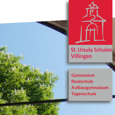
Gymnasium
Realschule
Aufbaugymnasium
Tagesschule