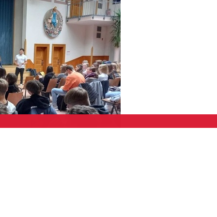
 des Studieninformationstages im November waren am 20. Oktobe
ten die Schülerinnen und Schüler der Kursstufe 1 über die unt