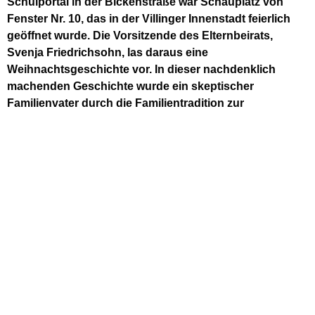
Schulportal in der Bickenstraße war Schauplatz von
Fenster Nr. 10, das in der Villinger Innenstadt feierlich
geöffnet wurde. Die Vorsitzende des Elternbeirats,
Svenja Friedrichsohn, las daraus eine
Weihnachtsgeschichte vor. In dieser nachdenklich
machenden Geschichte wurde ein skeptischer
Familienvater durch die Familientradition zur
Kernaussage von Weihnachten hingeführt.
Die Zeremonie wurde maßgeblich mitgeprägt von einem
kleinen Schülerblasorchester unter der Leitung des
Schülervaters Stefan Hirt. Spontan hatten sich Joshua
Wössner, Lukas Hirt, Amelie Nunnenmacher, Niklas Hirt,
Noah Raatz und David Eisele zusammengefunden, um das
Publikum mit präzise und stimmungsvoll vorgetragenen
Sätzen von Advents- und Weihnachtsliedern zu erfreuen.
Etwa 80 Gäste in der Bickenstraße ließen sich durch das
nasskalte Wetter nicht von ihrer Teilnahme abhalten. Um so
dankbarer nahmen sie das anschließend von mehreren