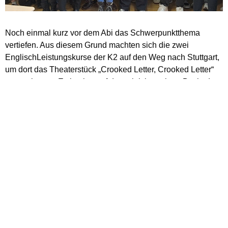
Noch einmal kurz vor dem Abi das Schwerpunktthema
vertiefen. Aus diesem Grund machten sich die zwei
EnglischLeistungskurse der K2 auf den Weg nach Stuttgart,
um dort das Theaterstück „Crooked Letter, Crooked Letter“
anzuschauen. Es basiert auf dem gleichnamigen Buch, das
abiturrelevant ist. Uns erwarteten ein engagiertes Ensemble
und viel amerikanischer Slang. Trotz widriger Umstände bei
der Bahnfahrt erlebten wir einen heiteren Tag.
Text und Foto: Marita Tölke
< zurück
-
Übersicht
-
weiter >