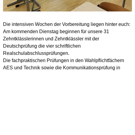
Die intensiven Wochen der Vorbereitung liegen hinter euch:
Am kommenden Dienstag beginnen für unsere 31
Zehntklässlerinnen und Zehntklässler mit der
Deutschprüfung die vier schriftlichen
Realschulabschlussprüfungen.
Die fachpraktischen Prüfungen in den Wahlpflichtfächern
AES und Technik sowie die Kommunikationsprüfung in
Englisch habt ihr bereits erfolgreich gemeistert!
Für diesen letzten Abschnitt eurer Schulzeit wünscht euch
die gesamte Schulgemeinschaft der St. Ursula Schulen von
Herzen Gottes Segen, Zuversicht und viel Erfolg, aber auch
das nötige Quäntchen Glück, das in jeder Prüfung
dazugehört.
Text und Foto: Stefanie Kelly