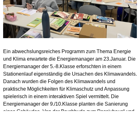
Ein abwechslungsreiches Programm zum Thema Energie
und Klima erwartete die Energiemanager am 23.Januar. Die
Energiemanager der 5.-8.Klasse erforschten in einem
Stationenlauf eigenständig die Ursachen des Klimawandels.
Danach wurden die Folgen des Klimawandels und
praktische Möglichkeiten für Klimaschutz und Anpassung
spielerisch in einem interaktiven Spiel vermittelt. Die
Energiemanager der 9./10.Klasse planten die Sanierung
eines Gebäudes „Von der Bruchbude zum Passivhaus“ und
setzten dabei ihr Wissen praktisch ein: Welche Maßnahmen
sparen am meisten Energie und welche lohnen sich auch
wirtschaftlich? So wurde Theorie mit einer greifbaren