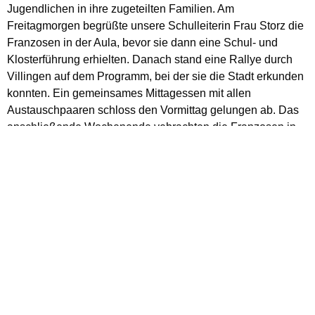
Jugendlichen in ihre zugeteilten Familien. Am
Freitagmorgen begrüßte unsere Schulleiterin Frau Storz die
Franzosen in der Aula, bevor sie dann eine Schul- und
Klosterführung erhielten. Danach stand eine Rallye durch
Villingen auf dem Programm, bei der sie die Stadt erkunden
konnten. Ein gemeinsames Mittagessen mit allen
Austauschpaaren schloss den Vormittag gelungen ab. Das
anschließende Wochenende vebrachten die Franzosen in
ihren jeweiligen Familien.
Der Montag startete mit einem Ausflug zum
beeindruckenden Rheinfall nach Schaffhausen, bevor es
nachmittags nach Konstanz weiterging, um dort den
Bodensee und die Stadt kennenzulernen. Außerdem stand
auch Zeit für Shopping zur Verfügung.
Am Dienstagvormittag erstellten die französischen
Austauschschülerinnen und -schüler einige Plakate zur
Stadt Villingen und zum Schwarzwald, versuchten sich an
verschiedenen Zungenbrechern und durften sich mit
verschiedenen deutschen Klassen im Speeddating-Format