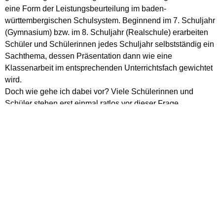
eine Form der Leistungsbeurteilung im baden-
württembergischen Schulsystem. Beginnend im 7. Schuljahr
(Gymnasium) bzw. im 8. Schuljahr (Realschule) erarbeiten
Schüler und Schülerinnen jedes Schuljahr selbstständig ein
Sachthema, dessen Präsentation dann wie eine
Klassenarbeit im entsprechenden Unterrichtsfach gewichtet
wird.
Doch wie gehe ich dabei vor? Viele Schülerinnen und
Schüler stehen erst einmal ratlos vor dieser Frage,
insbesondere wenn sie erstmals an der Erstellung einer
GFS arbeiten. Aus diesem Grund besuchen die Klassen 7a,
7b und 8R die Stadtbibliothek Villingen, die eine spezielle
Einführung ins wissenschaftliche Arbeiten anbietet.
Dabei lernen die Schülerinnen und Schüler anhand
mehrerer Bausteine nicht nur den OPAC und dessen
Datenbank kennen, sie erfahren auch, welche digitalen
Möglichkeiten die Stadtbibliothek zur Verfügung stellt, z.B.
die Online-Ausgabe des Brockhaus, den Munzinger oder