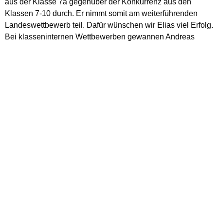
aus der Klasse 7a gegenüber der Konkurrenz aus den
Klassen 7-10 durch. Er nimmt somit am weiterführenden
Landeswettbewerb teil. Dafür wünschen wir Elias viel Erfolg.
Bei klasseninternen Wettbewerben gewannen Andreas
Schindler in der 6a und Jule Rieger in der 6b. Allen
Gewinnern einen herzlichen Glückwunsch!
Text und Foto: Oliver Küntzler
< zurück
-
Übersicht
-
weiter >