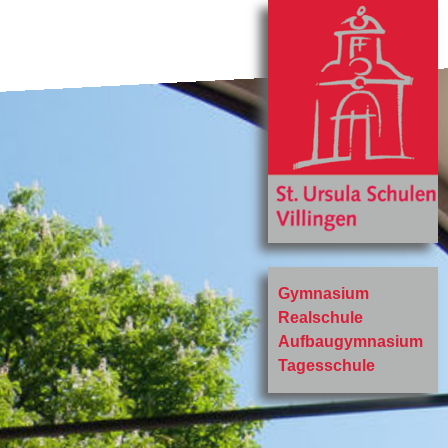
Gymnasium
Realschule
Aufbaugymnasium
Tagesschule