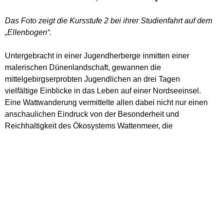
Das Foto zeigt die Kursstufe 2 bei ihrer Studienfahrt auf dem
„Ellenbogen“.
Untergebracht in einer Jugendherberge inmitten einer
malerischen Dünenlandschaft, gewannen die
mittelgebirgserprobten Jugendlichen an drei Tagen
vielfältige Einblicke in das Leben auf einer Nordseeinsel.
Eine Wattwanderung vermittelte allen dabei nicht nur einen
anschaulichen Eindruck von der Besonderheit und
Reichhaltigkeit des Ökosystems Wattenmeer, die
Wattführerinnen konnten auch interessante Tipps zur
Planung eines möglichen „Freiwilligen Ökologischen
Jahres“ für die Zeit nach dem Abitur geben.
Wie sehr die buchstäblich raue See das Leben an der Küste
prägt, erfuhren die Schülerinnen und Schüler während einer
Schifffahrt zur Hallig Hooge, die – das unterscheidet eine