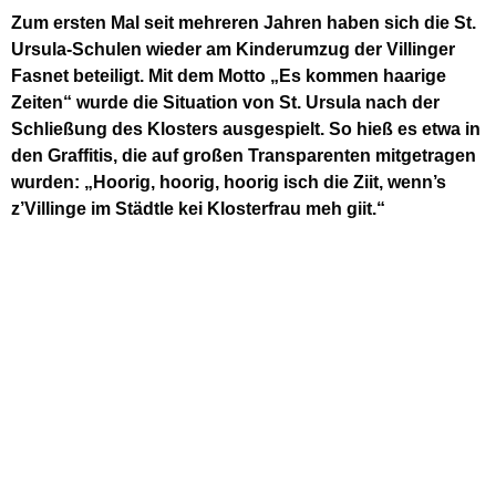
Zum ersten Mal seit mehreren Jahren haben sich die St.
Ursula-Schulen wieder am Kinderumzug der Villinger
Fasnet beteiligt. Mit dem Motto „Es kommen haarige
Zeiten“ wurde die Situation von St. Ursula nach der
Schließung des Klosters ausgespielt. So hieß es etwa in
den Graffitis, die auf großen Transparenten mitgetragen
wurden: „Hoorig, hoorig, hoorig isch die Ziit, wenn’s
z’Villinge im Städtle kei Klosterfrau meh giit.“
Zwar herrschte am „Schmotzige Dunnschtig“ ungünstiges
Schneetreiben, doch ließen sich die rund 40 Schülerinnen
und Schüler aus den Klassen 5 bis 7 nicht von der guten
Stimmung abhalten, mit der sie den Tausenden von
Zuschauern am Straßenrand ihre Mundartverse zuriefen.
Mehrere Lehrerinnen und Lehrer, darunter auch die
ehemaligen Kollegen Frau Grah und Herr Schumacher,
sowie zwei Eltern begleiteten die Gruppe.