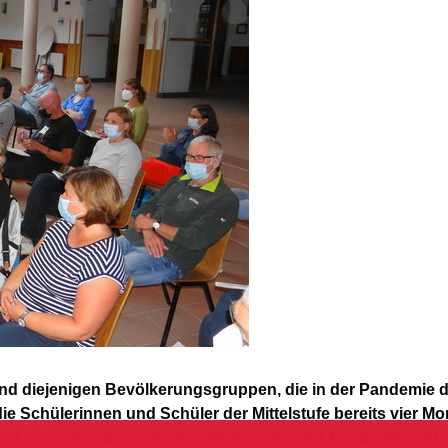
d diejenigen Bevölkerungsgruppen, die in der Pandemie di
die Schülerinnen und Schüler der Mittelstufe bereits vier 
ine Arbeitsgruppe unter dem Motto „Ein Jahr Pandemie – St