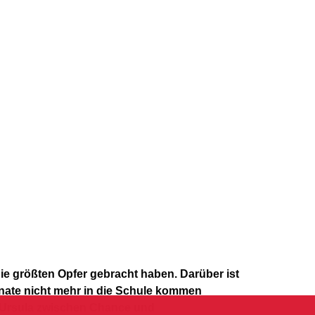
e größten Opfer gebracht haben. Darüber ist
Monate nicht mehr in die Schule kommen
. Ursula zwischen Chance und