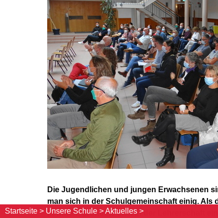
Die Jugendlichen und jungen Erwachsenen sin
man sich in der Schulgemeinschaft einig. Als 
Startseite >
Unsere Schule >
Aktuelles >
konnten, gründete sich in der Lehrerschaft e