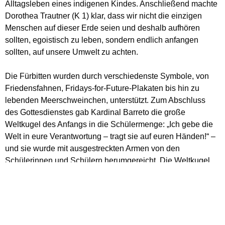
Alltagsleben eines indigenen Kindes. Anschließend machte
Dorothea Trautner (K 1) klar, dass wir nicht die einzigen
Menschen auf dieser Erde seien und deshalb aufhören
sollten, egoistisch zu leben, sondern endlich anfangen
sollten, auf unsere Umwelt zu achten.
Die Fürbitten wurden durch verschiedenste Symbole, von
Friedensfahnen, Fridays-for-Future-Plakaten bis hin zu
lebenden Meerschweinchen, unterstützt. Zum Abschluss
des Gottesdienstes gab Kardinal Barreto die große
Weltkugel des Anfangs in die Schülermenge: „Ich gebe die
Welt in eure Verantwortung – tragt sie auf euren Händen!“ –
und sie wurde mit ausgestreckten Armen von den
Schülerinnen und Schülern herumgereicht. Die Weltkugel
sollte die Wichtigkeit der Schöpfung symbolisieren. Kardinal
Barreto schloss den Gottesdienst mit einem großen Applaus
für Gott.
Nach der Andacht spendierte das Weltladenteam allen